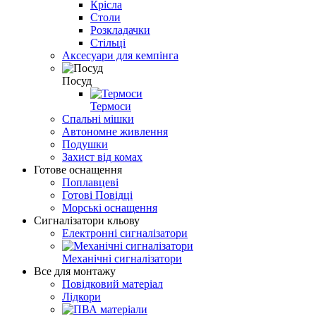
Крісла
Столи
Розкладачки
Стільці
Аксесуари для кемпінга
Посуд
Термоси
Спальні мішки
Автономне живлення
Подушки
Захист від комах
Готове оснащення
Поплавцеві
Готові Повідці
Морські оснащення
Сигналізатори кльову
Електронні сигналізатори
Механічні сигналізатори
Все для монтажу
Повідковий матеріал
Лідкори