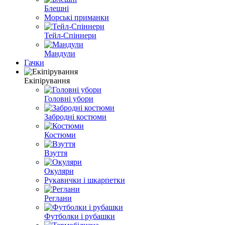
Блешні
Морські приманки
Тейл-Спіннери
Мандули
Гачки
Екіпірування
Головні убори
Забродні костюми
Костюми
Взуття
Окуляри
Рукавички і шкарпетки
Реглани
Футболки і рубашки