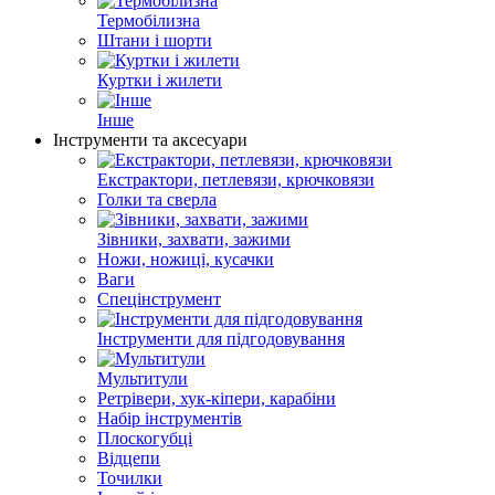
Термобілизна
Штани і шорти
Куртки і жилети
Інше
Інструменти та аксесуари
Екстрактори, петлевязи, крючковязи
Голки та сверла
Зівники, захвати, зажими
Ножи, ножиці, кусачки
Ваги
Спецінструмент
Інструменти для підгодовування
Мультитули
Ретрівери, хук-кіпери, карабіни
Набір інструментів
Плоскогубці
Відцепи
Точилки