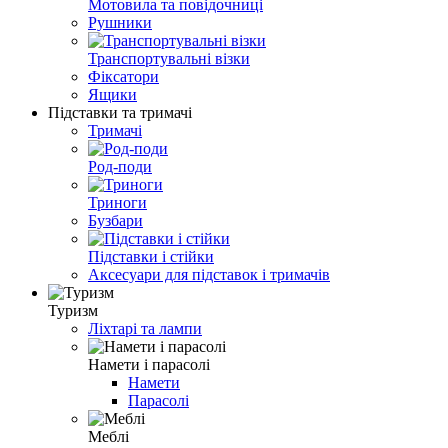
Мотовила та повідочниці
Рушники
Транспортувальні візки
Фіксатори
Ящики
Підставки та тримачі
Тримачі
Род-поди
Триноги
Бузбари
Підставки і стійки
Аксесуари для підставок і тримачів
Туризм
Ліхтарі та лампи
Намети і парасолі
Намети
Парасолі
Меблі