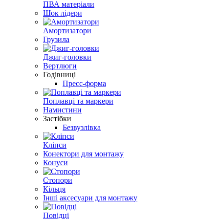
ПВА матеріали
Шок лідери
Амортизатори
Грузила
Джиг-головки
Вертлюги
Годівниці
Пресс-форма
Поплавці та маркери
Намистини
Застібки
Безвузлівка
Кліпси
Конектори для монтажу
Конуси
Стопори
Кільця
Інші аксесуари для монтажу
Повідці