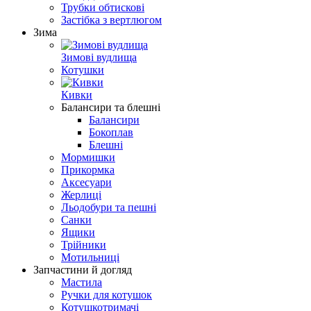
Трубки обтискові
Застібка з вертлюгом
Зима
Зимові вудлища
Котушки
Кивки
Балансири та блешні
Балансири
Бокоплав
Блешні
Мормишки
Прикормка
Аксесуари
Жерлиці
Льодобури та пешні
Санки
Ящики
Трійники
Мотильниці
Запчастини й догляд
Мастила
Ручки для котушок
Котушкотримачі