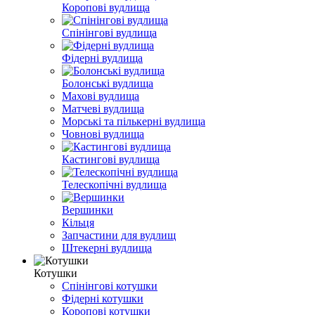
Коропові вудлища
Спінінгові вудлища
Фідерні вудлища
Болонські вудлища
Махові вудлища
Матчеві вудлища
Морські та пількерні вудлища
Човнові вудлища
Кастингові вудлища
Телескопічні вудлища
Вершинки
Кільця
Запчастини для вудлищ
Штекерні вудлища
Котушки
Спінінгові котушки
Фідерні котушки
Коропові котушки