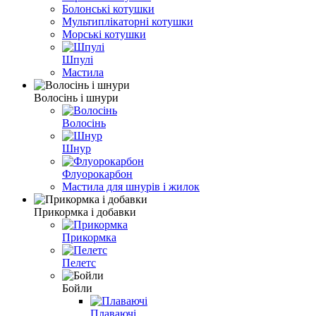
Болонські котушки
Мультиплікаторні котушки
Морські котушки
Шпулі
Мастила
Волосінь і шнури
Волосінь
Шнур
Флуорокарбон
Мастила для шнурів і жилок
Прикормка і добавки
Прикормка
Пелетс
Бойли
Плаваючі