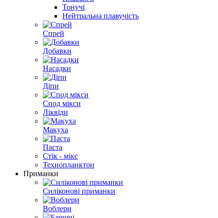
Тонучі
Нейтральна плавучість
Спрей
Добавки
Насадки
Діпи
Спод мікси
Ліквіди
Макуха
Паста
Стік - мікс
Технопланктон
Приманки
Силіконові приманки
Воблери