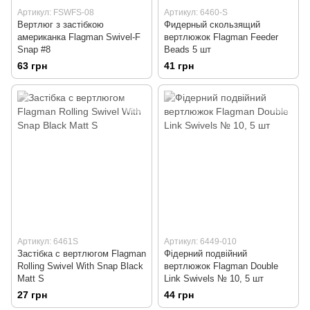
Артикул: FSWFS-08
Артикул: 6460-S
Вертлюг з застібкою
Фидерный скользящий
американка Flagman Swivel-F
вертлюжок Flagman Feeder
Snap #8
Beads 5 шт
63 грн
41 грн
Артикул: 6461S
Артикул: 6449-010
Застібка с вертлюгом Flagman
Фідерний подвійний
Rolling Swivel With Snap Black
вертлюжок Flagman Double
Matt S
Link Swivels № 10, 5 шт
27 грн
44 грн