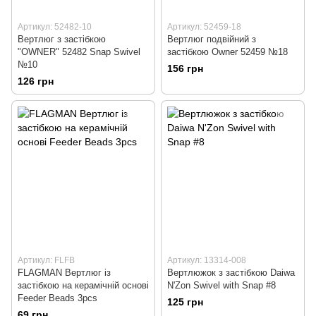
Артикул: 52482-10
Артикул: 52459-18
Вертлюг з застібкою
Вертлюг подвійний з
"OWNER" 52482 Snap Swivel
застібкою Owner 52459 №18
№10
156 грн
126 грн
Артикул: FLFB
Артикул: 13314-008
FLAGMAN Вертлюг із
Вертлюжок з застібкою Daiwa
застібкою на керамічній основі
N'Zon Swivel with Snap #8
Feeder Beads 3pcs
125 грн
69 грн