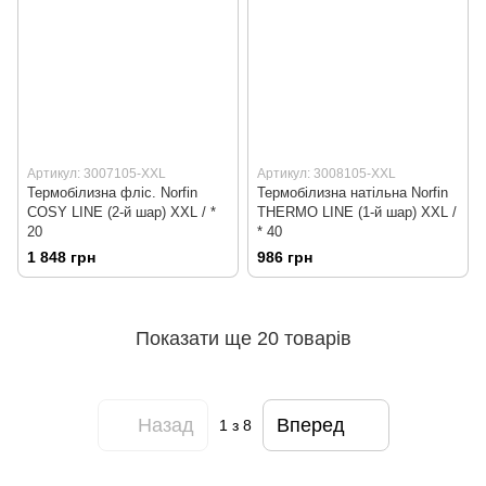
Артикул: 3007105-XXL
Артикул: 3008105-XXL
Термобілизна фліс. Norfin
Термобілизна натільна Norfin
COSY LINE (2-й шар) XXL / *
THERMO LINE (1-й шар) XXL /
20
* 40
1 848 грн
986 грн
Показати ще 20 товарів
Назад
Вперед
1
з 8