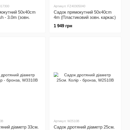
317300
Артикул: FZ40305040
мокутний 50x40cm
Садок прямокутний 50x40cm
h - 3.0m (зовн.
4m (Пластиковий зовн. каркас)
1 949 грн
0B
Артикул: W2510B
яний дiаметр 33см.
Садок дротяний дiаметр 25см.