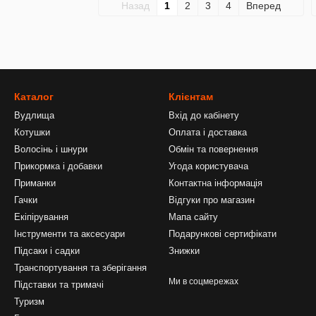
Назад
1
2
3
4
Вперед
Каталог
Клієнтам
Вудлища
Вхід до кабінету
Котушки
Оплата і доставка
Волосінь і шнури
Обмін та повернення
Прикормка і добавки
Угода користувача
Приманки
Контактна інформація
Гачки
Відгуки про магазин
Екіпірування
Мапа сайту
Інструменти та аксесуари
Подарункові сертифікати
Підсаки і садки
Знижки
Транспортування та зберігання
Ми в соцмережах
Підставки та тримачі
Туризм