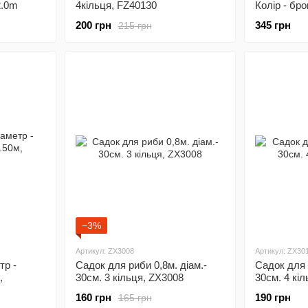
2.0m
4кiльця, FZ40130
Колiр - бр
200 грн
345 грн
215 грн
−3%
Артикул: ZX3008
Артикул: ZX30
тр -
Садок для риби 0,8м. дiам.-
Садок для 
,
30см. 3 кiльця, ZX3008
30см. 4 кi
160 грн
190 грн
165 грн