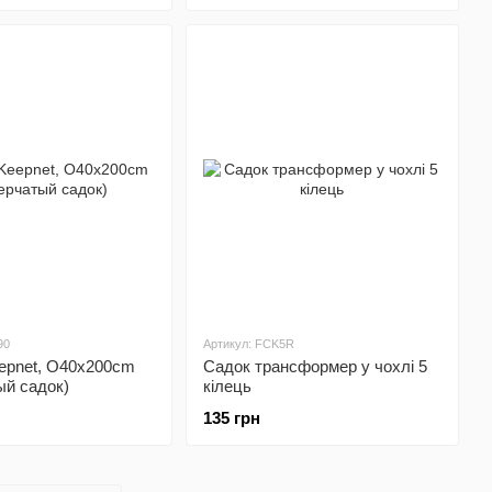
90
Артикул: FCK5R
epnet, O40x200cm
Садок трансформер у чохлi 5
ый садок)
кілець
135 грн