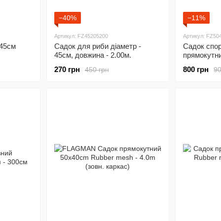
−40%
−11%
Артикул: FZ45205200
Артикул: FZ50
d45см
Садок для риби дiаметр -
Садок спо
45см, довжина - 2.00м.
прямокутни
270 грн
800 грн
450 грн
90