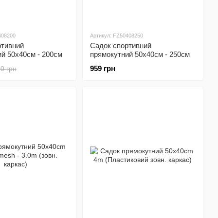
408200
Артикул: FZ50408250
ртивний
Садок спортивний
й 50x40cм - 200cм
прямокутний 50x40cм - 250cм
959 грн
0 грн