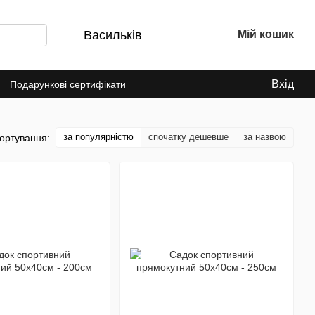
Васильків
Мій кошик
Вхід
Подарункові сертифікати
за популярністю
спочатку дешевше
за назвою
ортування: