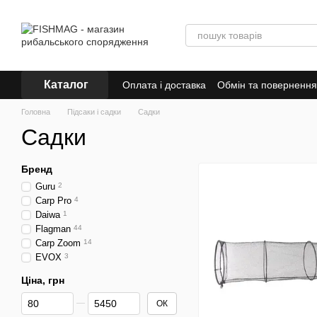
Перейти до основного контенту
Каталог
Оплата і доставка
Обмін та повернення
Знижки
Головна
Підсаки і садки
Садки
Садки
Бренд
Guru
2
Carp Pro
4
Daiwa
1
Flagman
44
Carp Zoom
14
EVOX
3
Ціна, грн
Від Ціна, грн
До Ціна, грн
ОК