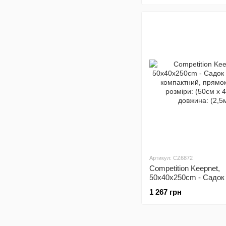
Артикул: CZ6872
Competition Keepnet,
50x40x250cm - Садок
компактний, прямокут
1 267 грн
розміри: (50см х 40см)
довжина: (2,5м)