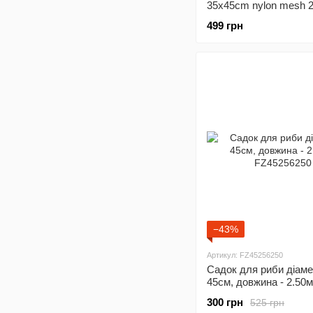
35x45cm nylon mesh 
,FZ45207200
499 грн
−43%
Артикул: FZ45256250
Садок для риби дiаме
45см, довжина - 2.50м
FZ45256250
300 грн
525 грн