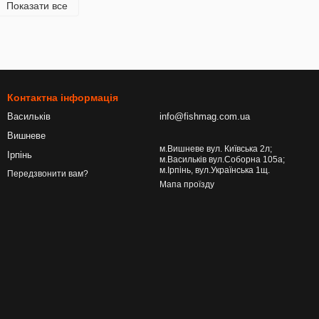
Показати все
Контактна інформація
Васильків
info@fishmag.com.ua
Вишневе
м.Вишневе вул. Київська 2л;
Ірпінь
м.Васильків вул.Соборна 105а;
м.Ірпінь, вул.Українська 1щ.
Передзвонити вам?
Мапа проїзду