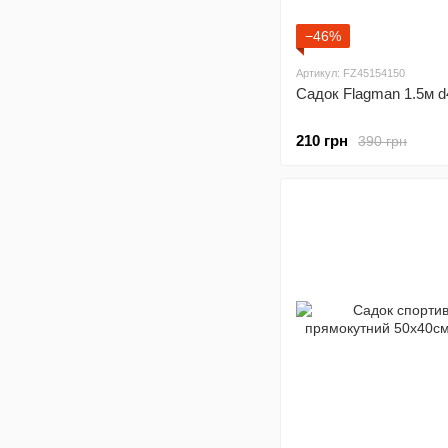
−46%
Артикул: FZ45154150
Садок Flagman 1.5м 
210 грн
390 грн