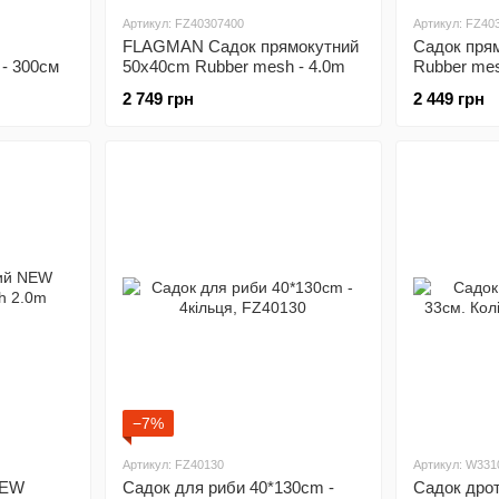
Артикул: FZ40307400
Артикул: FZ40
FLAGMAN Садок прямокутний
Садок пря
- 300cм
50x40cm Rubber mesh - 4.0m
Rubber mes
(зовн. каркас)
каркас)
2 749 грн
2 449 грн
−7%
Артикул: FZ40130
Артикул: W331
NEW
Садок для риби 40*130сm -
Садок дрот