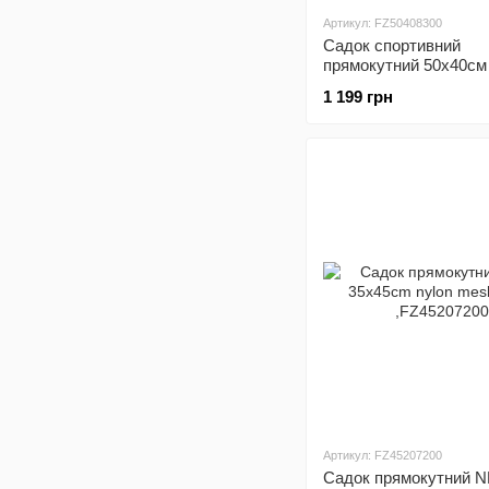
Артикул: FZ50408300
Садок спортивний
прямокутний 50x40cм 
1 199 грн
Артикул: FZ45207200
Садок прямокутний 