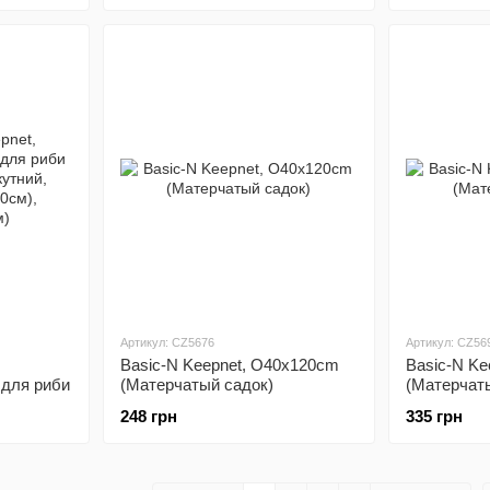
Артикул: CZ5676
Артикул: CZ56
Basic-N Keepnet, O40x120cm
Basic-N Ke
 для риби
(Матерчатый садок)
(Матерчат
ний,
248 грн
335 грн
,