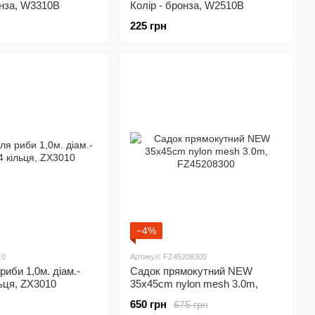
онза, W3310B
Колiр - бронза, W2510B
225 грн
−4%
10
Артикул: FZ45208300
риби 1,0м. дiам.-
Садок прямокутний NEW
льця, ZX3010
35x45cm nylon mesh 3.0m,
FZ45208300
650 грн
675 грн