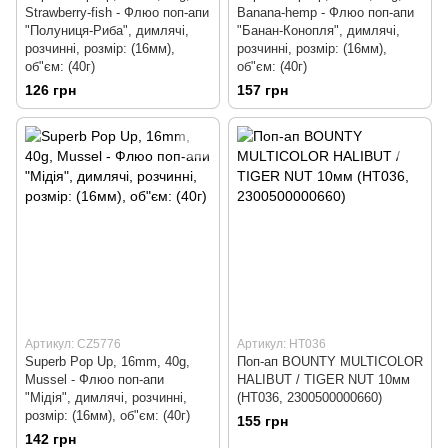
Strawberry-fish - Флюо поп-апи
Banana-hemp - Флюо поп-апи
"Полуниця-Риба", димлячі,
"Банан-Конопля", димлячі,
розчинні, розмір: (16мм),
розчинні, розмір: (16мм),
об"єм: (40г)
об"єм: (40г)
126 грн
157 грн
Артикул: CZ5776
Артикул: HT036
Superb Pop Up, 16mm, 40g,
Поп-ап BOUNTY MULTICOLOR
Mussel - Флюо поп-апи
HALIBUT / TIGER NUT 10мм
"Мідія", димлячі, розчинні,
(HT036, 2300500000660)
розмір: (16мм), об"єм: (40г)
155 грн
142 грн