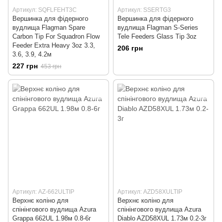
Артикул: SQFLFEHT3C
Артикул: SSERTG3
Вершинка для фідерного
Вершинка для фідерного
вудлища Flagman Spare
вудлища Flagman S-Series
Carbon Tip For Squadron Flow
Tele Feeders Glass Tip 3oz
Feeder Extra Heavy 3oz 3.3,
206 грн
3.6, 3.9, 4.2м
227 грн
453 грн
Артикул: AZ-662ULTIP
Артикул: AZD58XULTIP
Верхнє коліно для
Верхнє коліно для
спінінгового вудлища Azura
спінінгового вудлища Azura
Grappa 662UL 1.98м 0.8-6г
Diablo AZD58XUL 1.73м 0.2-3г