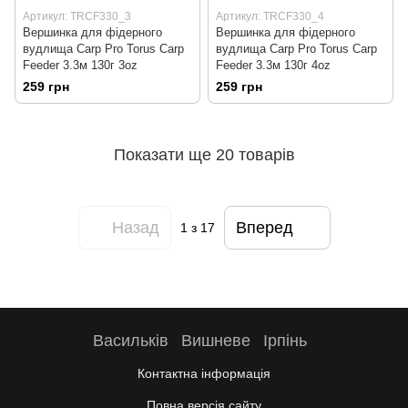
Артикул: TRCF330_3
Артикул: TRCF330_4
Вершинка для фідерного
Вершинка для фідерного
вудлища Carp Pro Torus Carp
вудлища Carp Pro Torus Carp
Feeder 3.3м 130г 3oz
Feeder 3.3м 130г 4oz
259 грн
259 грн
Показати ще 20 товарів
Назад
Вперед
1
з 17
Васильків
Вишневе
Ірпінь
Контактна інформація
Повна версія сайту