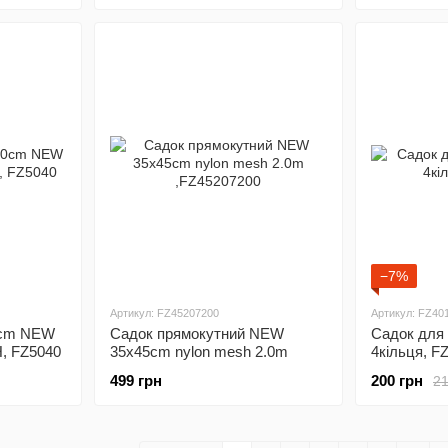
−7%
Артикул: FZ45207200
Артикул: FZ40
0cm NEW
Садок прямокутний NEW
Садок для 
 FZ5040
35x45cm nylon mesh 2.0m
4кiльця, F
,FZ45207200
499 грн
200 грн
21