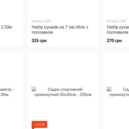
Артикул: NK7
Артикул: NK5
 1,50м
Набір куканів на 7 застібок з
Набір кукан
поплавком
поплавком
315 грн
270 грн
−11%