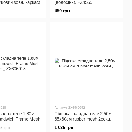
ковий зовн. каркас)
(волосінь), FZ4555
450 грн
6018
Артикул: ZX6560252
ладна теле 1,80м
Пiдсака складна теле 2,50м
andwich Frame Mesh
65х60см rubber mesh 2секц.
06018
1 035 грн
5 грн