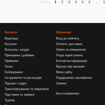
Назад
1
2
3
4
5
6
...
1
Каталог
Клієнтам
Вудлища
Вхід до кабінету
Котушки
Оплата і доставка
Волосінь і шнури
Обмін та повернення
Прикормка і добавки
Угода користувача
Приманки
Контактна інформація
Гачки
Відгуки про магазин
Екіпірування
Мапа сайту
Інструменти та аксесуари
Подарункові сертифікати
Підсаки і садки
Знижки
Транспортування та зберігання
Ми в соцмережах
Підставки та тримачі
Туризм