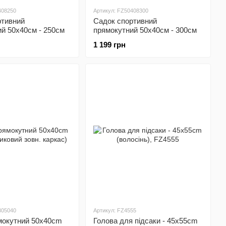
408250
Артикул: FZ50408300
ртивний
Садок спортивний
й 50x40cм - 250cм
прямокутний 50x40cм - 300cм
1 199 грн
305040
Артикул: FZ4555
мокутний 50x40cm
Голова для підсаки - 45x55cm