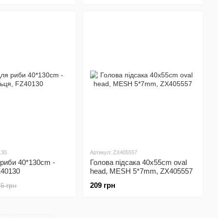
130
Артикул: ZX405557
риби 40*130сm -
Голова пiдсака 40x55cm oval
Z40130
head, MESH 5*7mm, ZX405557
209 грн
5 грн