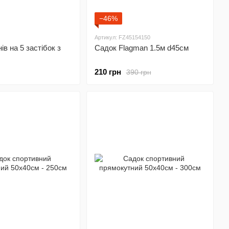
−46%
Артикул: FZ45154150
ів на 5 застібок з
Садок Flagman 1.5м d45см
210 грн
390 грн