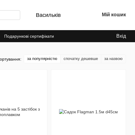
Васильків
Мій кошик
Вхід
Подарункові сертифікати
за популярністю
спочатку дешевше
за назвою
ортування: