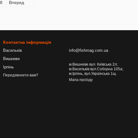
8
Вперед
Контактна інформація
Васильків
info@fishmag.com.ua
Вишневе
м.Вишневе вул. Київська 2л;
Ірпінь
м.Васильків вул.Соборна 105а;
м.Ірпінь, вул.Українська 1щ.
Передзвонити вам?
Мапа проїзду