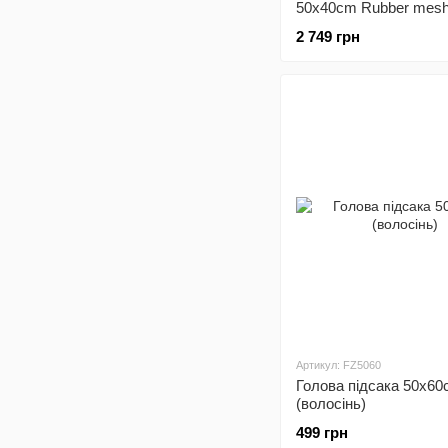
50x40cm Rubber mesh
(зовн. каркас)
2 749 грн
Артикул: FZ5060
Голова пiдсака 50x6
(волосiнь)
499 грн