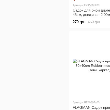
Артикул: FZ45205200
Садок для риби дiаме
45см, довжина - 2.00м
270 грн
450 грн
Артикул: FZ40307400
FLAGMAN Садок пря