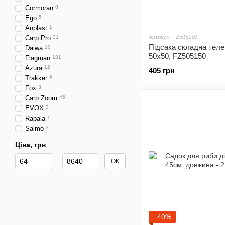
Cormoran
8
Ego
5
Anplast
1
Артикул: FZ505150
Carp Pro
31
Підсака складна теле
Daiwa
10
50x50, FZ505150
Flagman
181
Azura
12
405 грн
Trakker
6
Fox
3
Carp Zoom
46
EVOX
3
Rapala
1
Salmo
3
Ціна, грн
Від Ціна, грн
До Ціна, грн
ОК
−40%