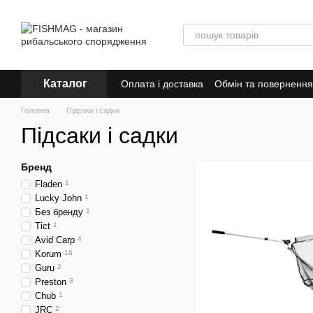
Перейти до основного контенту
Каталог
Оплата і доставка
Обмін та повернення
Знижки
Головна
Підсаки і садки
Підсаки і садки
Бренд
Fladen
1
Lucky John
1
Без бренду
1
Tict
1
Avid Carp
4
Korum
16
Guru
2
Preston
3
Chub
1
JRC
2