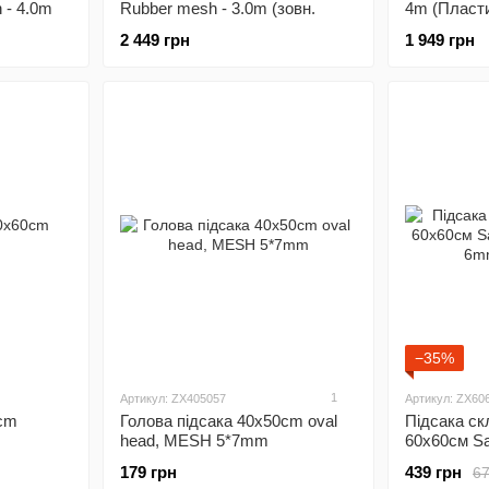
 - 4.0m
Rubber mesh - 3.0m (зовн.
4m (Пласти
каркас)
2 449 грн
1 949 грн
−35%
1
Артикул: ZX405057
Артикул: ZX60
0cm
Голова пiдсака 40x50cm oval
Пiдсака ск
head, MESH 5*7mm
60х60см S
6mm,, ZX6
179 грн
439 грн
67