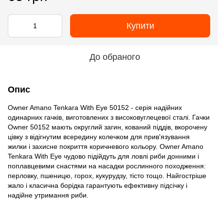
Купити
До обраного
Опис
Owner Amano Tenkara With Eye 50152 - серія надійних
одинарних гачків, виготовлених з високовуглецевої сталі. Гачки
Owner 50152 мають округлий загин, кований піддів, вкорочену
цівку з відігнутим всередину колечком для прив'язування
жилки і захисне покриття коричневого кольору. Owner Amano
Tenkara With Eye чудово підійдуть для ловлі риби донними і
поплавцевими снастями на насадки рослинного походження:
перловку, пшеницю, горох, кукурудзу, тісто тощо. Найгостріше
жало і класична борідка гарантують ефективну підсічку і
надійне утримання риби.