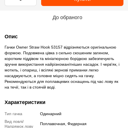
До обраного
Опис
Гачки Owner Straw Hook 53157 відрізняються оригінальною
формою. Подовжена цівка з сильно скошеним загином,
коротким піддівом та мініатюрною борідкою забезпечують
зручне використання найрізноманітніших насадок. І черв'як, і
мотиль, і опариш, і всілякі зернові приманки легко
насаджуються, а головне міцно сидять на гачку.
Рекомендуються для поплавцевих оснащень під час лову як
на течії, так і в стоячій воді.
Характеристики
Тип гачка
Одинарний
Вид ловлі/
Поплавочная, Фидерная
Напрямок лову