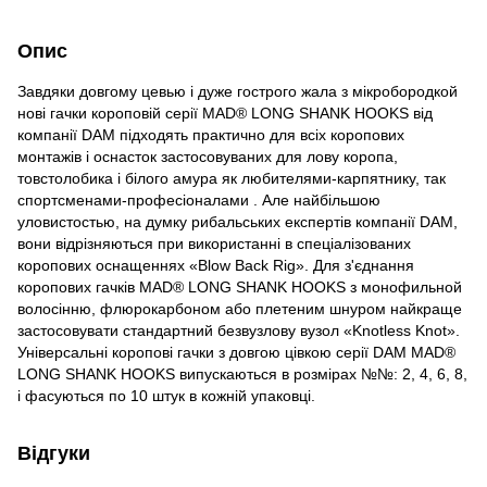
Опис
Завдяки довгому цевью і дуже гострого жала з мікробородкой
нові гачки короповій серії MAD® LONG SHANK HOOKS від
компанії DAM підходять практично для всіх коропових
монтажів і оснасток застосовуваних для лову коропа,
товстолобика і білого амура як любителями-карпятнику, так
спортсменами-професіоналами . Але найбільшою
уловистостью, на думку рибальських експертів компанії DAM,
вони відрізняються при використанні в спеціалізованих
коропових оснащеннях «Blow Back Rig». Для з'єднання
коропових гачків MAD® LONG SHANK HOOKS з монофильной
волосінню, флюрокарбоном або плетеним шнуром найкраще
застосовувати стандартний безвузлову вузол «Knotless Knot».
Універсальні коропові гачки з довгою цівкою серії DAM MAD®
LONG SHANK HOOKS випускаються в розмірах №№: 2, 4, 6, 8,
і фасуються по 10 штук в кожній упаковці.
Відгуки