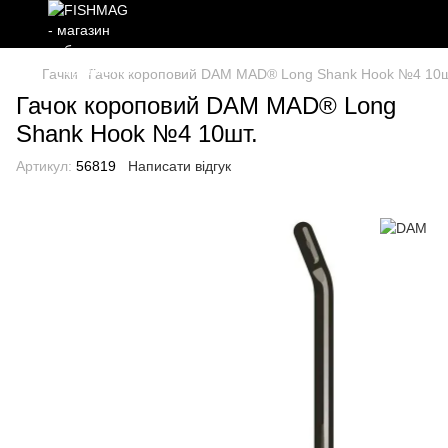
Гачки
Гачок короповий DAM MAD® Long Shank Hook №4 10ш
Гачок короповий DAM MAD® Long
Shank Hook №4 10шт.
Артикул:
56819
Написати відгук