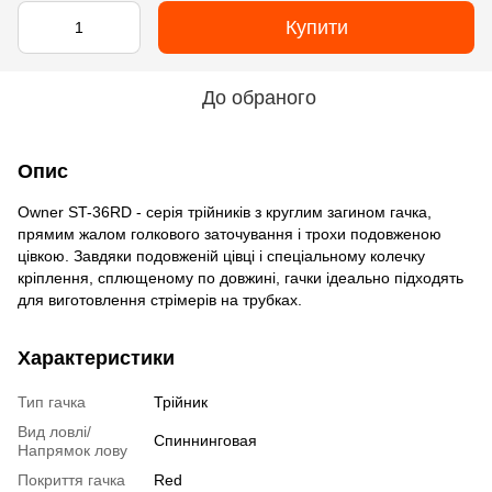
Купити
До обраного
Опис
Owner ST-36RD - серія трійників з круглим загином гачка,
прямим жалом голкового заточування і трохи подовженою
цівкою. Завдяки подовженій цівці і спеціальному колечку
кріплення, сплющеному по довжині, гачки ідеально підходять
для виготовлення стрімерів на трубках.
Характеристики
Тип гачка
Трійник
Вид ловлі/
Спиннинговая
Напрямок лову
Покриття гачка
Red